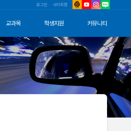
로그인
사이트맵
아
유
인
네
주
튜
스
이
대
브
타
버
교과목
학생지원
커뮤니티
학
그
블
교
램
로
그