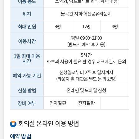
이용 용도
소학회, 팀프로젝트 회의, 세미나 등
위치
율곡관 지하 혁신공유라운지
최대 인원
4명
12명
3명
평일 09:00~21:00
이용시간
(반드시 예약 후 사용)
5시간
1일 최대 이용
시간
※초과 사용이 필요 할 경우 대표메일로 문의
신청일로부터 2주 후 일자까지
예약 가능 기간
(라운지 홀 대관은 별도 문의 요망)
신청 방법
온라인 및 모바일 신청
장비 여부
전자칠판
전자칠판
회의실 온라인 이용 방법
예약 방법