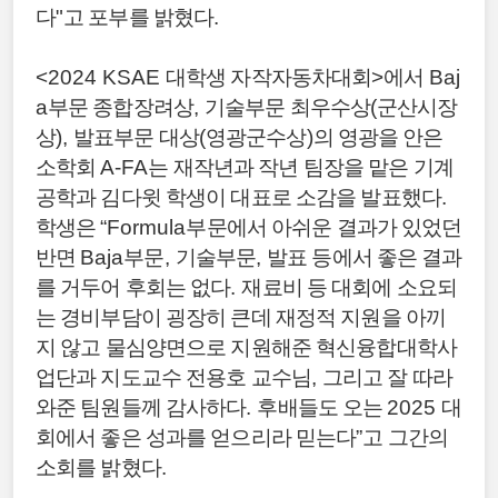
다
"
고 포부를 밝혔다
.
<2024 KSAE
대학생 자작자동차대회
>
에서
Baj
a
부문 종합장려상
,
기술부문 최우수상
(
군산시장
상
),
발표부문 대상
(
영광군수상
)
의 영광을 안은
소학회
A-FA
는 재작년과 작년 팀장을 맡은 기계
공학과 김다윗 학생이 대표로 소감을 발표했다
.
학생은
“Formula
부문에서 아쉬운 결과가 있었던
반면
Baja
부문
,
기술부문
,
발표 등에서 좋은 결과
를 거두어 후회는 없다
.
재료비 등 대회에 소요되
는 경비부담이 굉장히 큰데 재정적 지원을 아끼
지 않고 물심양면으로 지원해준 혁신융합대학사
업단과 지도교수 전용호 교수님
,
그리고 잘 따라
와준 팀원들께 감사하다
.
후배들도 오는
2025
대
회에서 좋은 성과를 얻으리라 믿는다
”
고 그간의
소회를 밝혔다
.