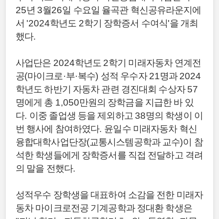
25
년
3
월
26
일 수요일 율곡관 혁신공유라운지에
서
'2024
학년도
2
학기 장학증서 수여식
'
을 개최
했다
.
사업단은
2024
학년도
2
학기 미래자동차 연계전
공
(
마이크로
·
부
·
복수
)
성적 우수자
21
명과
2024
학년도 하반기 자동차 관련 경진대회 수상자
57
명에게 총
1,050
만원의 장학금을 지급한 바 있
다
.
이중 졸업생 등을 제외하고
38
명의 학생이 이
번 행사에 참여하였다
.
윤일수 미래자동차 혁신
융합대학사업단장
(
교통시스템공학과 교수
)
이 참
석한 학생들에게 장학증서를 직접 전달하고 격려
의 말을 전했다
.
성적우수 장학생을 대표하여 소감을 전한 미래자
동차 마이크로전공 기계공학과 정대환 학생은