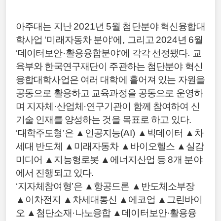
아주대는 지난
2021
년
5
월 첨단분야 혁신융합대
학사업
‘
미래자동차 분야
’
에
,
그리고
2024
년
6
월
‘
데이터보안
·
활용융합분야
’
에 각각 선정됐다
.
교
육부와 한국연구재단이 주관하는 첨단분야 혁신
융합대학사업은 여러 대학에 흩어져 있는 자원을
공동으로 활용하고 교육과정을 공동으로 운영하
며 지자체
·
산업체
·
연구기관이 함께 참여하여 신
기술 인재를 양성하는 것을 목표로 하고 있다
.
‘
대학주도형
’
은
▲
인공지능
(AI)
▲
빅데이터
▲
차
세대 반도체
▲
미래자동차
▲
바이오헬스
▲
실감
미디어
▲
지능형로봇
▲
에너지산업 등
8
개 분야
에서 진행되고 있다
.
‘
지자체참여형
’
은
▲
항공드론
▲
반도체소부장
▲
이차전지
▲
차세대통신
▲
에코업
▲
그린바이
오
▲
첨단소재
·
나노융합
▲
데이터보안
·
활용융