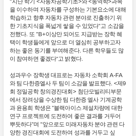
"
지난 학기
<
자동차공학기초
>
와
<
동역학
>
과목
을 이수하며 자동차를 구성하는 기본요소에 대해
학습하고 향후 자동차 관련 분야로 진출하기 위
한 기초지식을 폭넓게 쌓을 수 있었다
"
고 소감을
전했다
.
또
"B+
이상만 되어도 지급받는 장학 혜
택이 학생들에게 앞으로 더 열심히 공부하고자
하는 좋은 동기를 부여해준다
.
다른 학우들도 많
이 참여하면 좋겠다
“
고 밝혔다
.
성과우수 장학생 대표로는 자동차 소학회
A-FA
와 팀 다한증엘사 두 팀이 소감을 발표했다
. <
제
9
회 정밀공학 창의경진대회
>
첨단모빌리티부문
에서 장려상을 수상한 팀 다한증 엘사 기계공학
과 윤용희 학생은
”
블랙아이스 제설차량에 대한
연구 프로젝트에 도전하여 좋은 결과를 거두어
뿌듯하다
”
며
"
앞으로도 미래자동차 분야 관련 다
양한 경진대회에 도전하여 성과를 거두고 싶