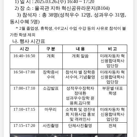
1) 일 시 : 2025.03.26.(수) 16:40 ~ 17:20
2) 장 소 : 율곡관 지하 혁신공유라운지(B104)
3) 참석자 : 총 38명(성적우수 12명, 성과우수 31명,
동시수혜 5명)
* 2월 졸업생, 휴학생, 수F교시 수업 수강 등의 사유로 참석이 불
가한 학생 제외
나. 행사 시간표
시 간
구 분
내 용
비 고
16:40~16:50
개회
개회 말씀
미래자동차 혁
신융합대학사
업단장
16:50~17:00
장학증서
참석자 별 장학증
미래자동차 혁
수여
서수여, 기념촬영
신융합대학사
업단장
17:00~17:10
소감발표
성적우수장학자
부문별 대표
정대환
학생
성과우수장학 윤
용희,김다윗
17:10~17:15
마무리
소학회 및 경진대
미래자동차 혁
회 지원사업 홍보
신융합대학사
및 격려인사
업단장
17:15~17:20
사진촬영
단체사진촬영
전체