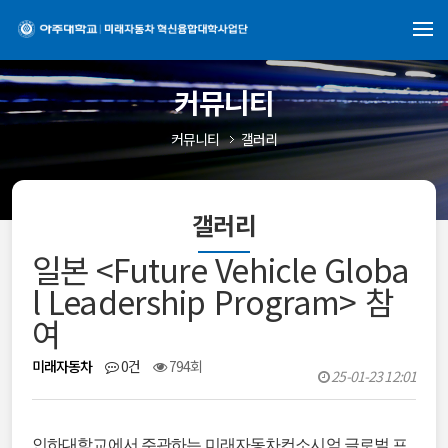
커뮤니티
커뮤니티
갤러리
갤러리
일본 <Future Vehicle Globa
l Leadership Program> 참
여
미래자동차
0건
794회
25-01-23 12:01
인하대학교에서 주관하는 미래자동차컨소시엄 글로벌 프