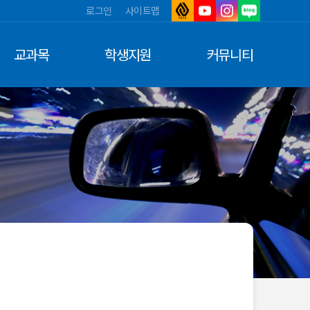
로그인
사이트맵
아
유
인
네
주
튜
스
이
대
브
타
버
교과목
학생지원
커뮤니티
학
그
블
교
램
로
그