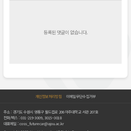
등록된 댓글이 없습니다.
개인정보처리방침
이메일무단수집거부
주소 : 경기도 수원시 영통구 월드컵로 206 아주대학교 서관 207호
전화/팩스 :
031-219-3009, 3015~3018
대표메일 :
coss_futurecar@ajou.ac.kr