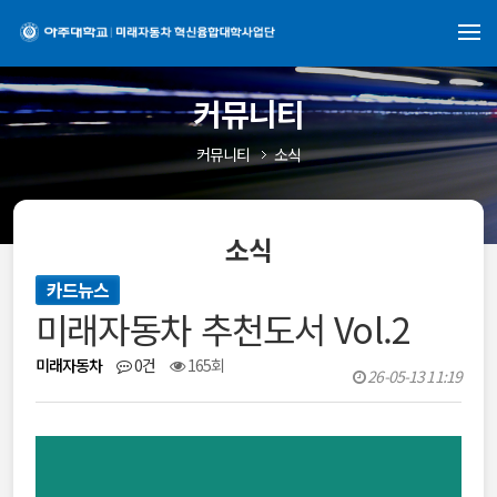
커뮤니티
커뮤니티
소식
소식
카드뉴스
미래자동차 추천도서 Vol.2
미래자동차
0건
165회
26-05-13 11:19