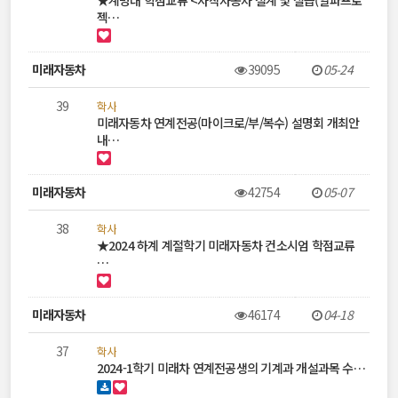
젝…
미래자동차
39095
05-24
39
학사
미래자동차 연계전공(마이크로/부/복수) 설명회 개최안
내…
미래자동차
42754
05-07
38
학사
★2024 하계 계절학기 미래자동차 컨소시엄 학점교류
…
미래자동차
46174
04-18
37
학사
2024-1학기 미래차 연계전공생의 기계과 개설과목 수…