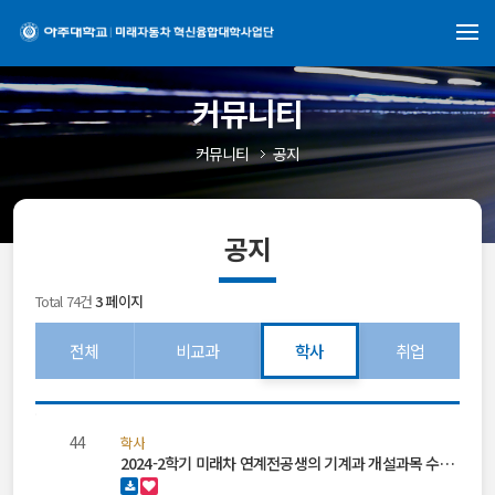
커뮤니티
커뮤니티
공지
공지
Total 74건
3 페이지
전체
비교과
학사
취업
공
지
44
학사
사
2024-2학기 미래차 연계전공생의 기계과 개설과목 수…
항
목