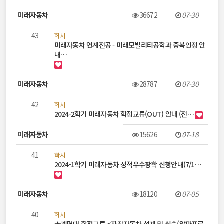
록
미래자동차
36672
07-30
43
학사
미래자동차 연계전공 - 미래모빌리티공학과 중복인정 안
내…
미래자동차
28787
07-30
42
학사
2024-2학기 미래자동차 학점교류(OUT) 안내 (전…
미래자동차
15626
07-18
41
학사
2024-1학기 미래자동차 성적우수장학 신청안내(7/1…
미래자동차
18120
07-05
40
학사
★계명대 학점교류 <자작자동차 설계 및 실습(알파프로