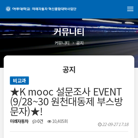
커뮤니티
커뮤니티
공지
공지
비교과
★K mooc 설문조사 EVENT
(9/28~30 원천대동제 부스방
문자)★!
미래자동차
0건
10,405회
22-09-27 17:18