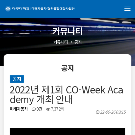
커뮤니티
커뮤니티
공지
공지
공지
2022년 제1회 CO-Week Aca
demy 개최 안내
미래자동차
0건
7,372회
22-09-26 09:15