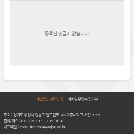
등록된 댓글이 없습니다.
개인정보처리방침
이메일무단수집거부
주소 : 경기도 수원시 영통구 월드컵로 206 아주대학교 서관 207호
전화/팩스 :
031-219-3009, 3015~3018
대표메일 :
coss_futurecar@ajou.ac.kr