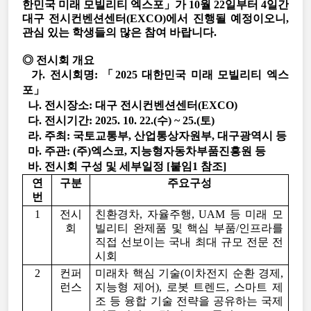
한민국 미래 모빌리티 엑스포」가 10월 22일부터 4일간
대구
전시컨벤션센터(EXCO)에서 진행될 예정이오니,
관심 있는 학생들의 많은 참여 바랍니다.
◎ 전시회 개요
가. 전시회명: 「2025 대한민국 미래 모빌리티 엑스
포」
나. 전시장소: 대구 전시컨벤션센터(EXCO)
다. 전시기간: 2025. 10. 22.(수) ~ 25.(토)
라. 주최: 국토교통부, 산업통상자원부, 대구광역시 등
마. 주관: (주)엑스코, 지능형자동차부품진흥원 등
바. 전시회 구성 및 세부일정 [붙임1 참조]
연
구분
주요구성
번
1
전시
친환경차, 자율주행, UAM 등 미래 모
회
빌리티 완제품 및 핵심 부품/인프라를
직접 선보이는 국내 최대 규모 전문 전
시회
2
컨퍼
미래차 핵심 기술(이차전지 순환 경제,
런스
지능형 제어), 로봇 트렌드, 스마트
제
조 등 융합 기술 전략을 공유하는 국제