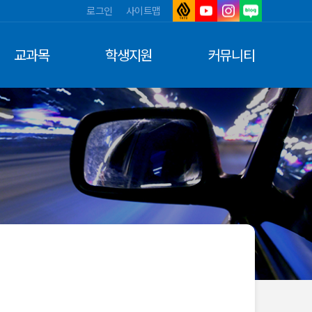
로그인
사이트맵
아
유
인
네
주
튜
스
이
대
브
타
버
교과목
학생지원
커뮤니티
학
그
블
교
램
로
그