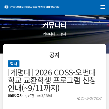
커뮤니티
커뮤니티
공지
공지
학사
[계명대] 2026 COSS-오번대
학교 교환학생 프로그램 신청
안내(~9/11까지)
미래자동차
0건
3,328회
25-09-09 09:52