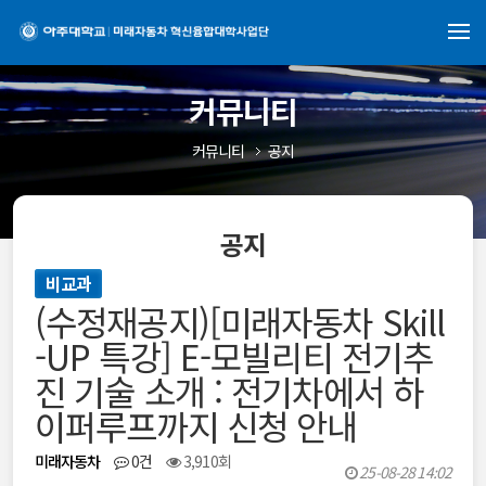
커뮤니티
커뮤니티
공지
공지
비교과
(수정재공지)[미래자동차 Skill
-UP 특강] E-모빌리티 전기추
진 기술 소개 : 전기차에서 하
이퍼루프까지 신청 안내
미래자동차
0건
3,910회
25-08-28 14:02