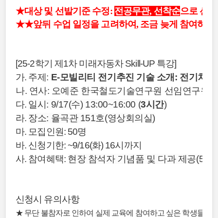
★대상 및 선발기준 수정:
전공무관, 선착순
으로 선발
★★앞뒤 수업 일정을 고려하여, 조금 늦게 참여하거
[25-2학기 제1차 미래자동차 Skill-UP 특강]
가.
주제:
E-모빌리티 전기추진 기술 소개: 전기차
나. 연사: 오예준 한국철도기술연구원 선임연구원
다.
일시: 9/17(수) 13:00~16:00 (
3시간
)
라.
장소: 율곡관 151호(영상회의실)
마. 모집인원: 50명
바. 신청기한: ~9/16(화) 16시까지
사. 참여혜택:
현장 참석자 기념품 및 다과 제공(50명
신청시 유의사항
★ 무단 불참자로 인하여 실제 교육에 참여하고 싶은 학생들이 