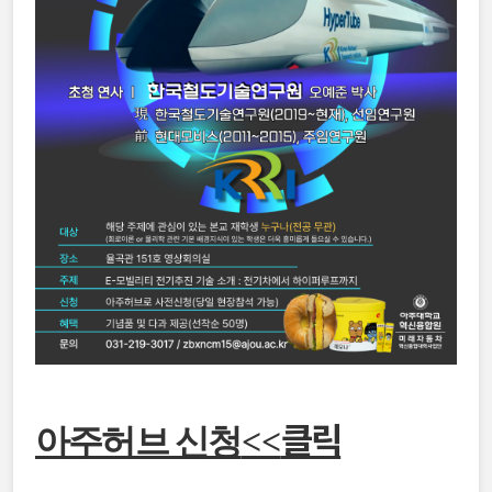
클릭
아주허브 신청
<<