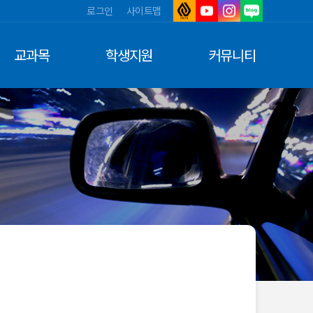
로그인
사이트맵
아
유
인
네
주
튜
스
이
대
브
타
버
교과목
학생지원
커뮤니티
학
그
블
교
램
로
그