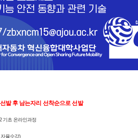
선발 후 남는자리 선착순으로 선발
26262 기초 온라인과정
좌 자율수강)