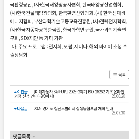
국환경공단, (사)한국태양광공사협회, 한국태양광산업협회,
(사)한국건물태양광협회, 한국환경산업협회, (사) 한국신재생
에너지협회, 부산과학기술고등교육진흥원, (사)전력전자학회,
(사)한국자동차공학한림원, 한국화학연구원, 국가과학기술연
구회, SDX재단 등 기타 기관
아. 주요 프로그램 : 전시회, 포럼, 세미나, 해외 바이어 초청 수
출상담회
목록
이전글
[미래자동차 Skill-UP] 2025-2학기 ISO 26262 기초 온라인
과정 신청 안내(~9/3까지)
25.08.20
다음글
2025 경기도 첨단모빌리티 상생융합포럼 개최 안내
25.07.30
댓글목록