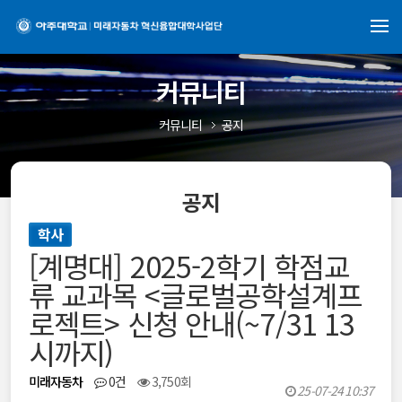
커뮤니티
커뮤니티
공지
공지
학사
[계명대] 2025-2학기 학점교
류 교과목 <글로벌공학설계프
로젝트> 신청 안내(~7/31 13
시까지)
미래자동차
0건
3,750회
25-07-24 10:37