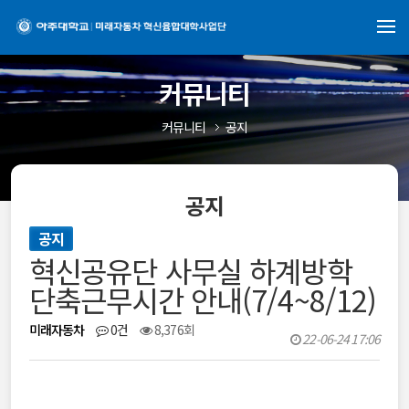
커뮤니티
커뮤니티
공지
공지
공지
혁신공유단 사무실 하계방학
단축근무시간 안내(7/4~8/12)
미래자동차
0건
8,376회
22-06-24 17:06