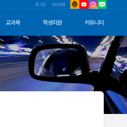
로그인
사이트맵
아
유
인
네
주
튜
스
이
대
브
타
버
교과목
학생지원
커뮤니티
학
그
블
교
램
로
그