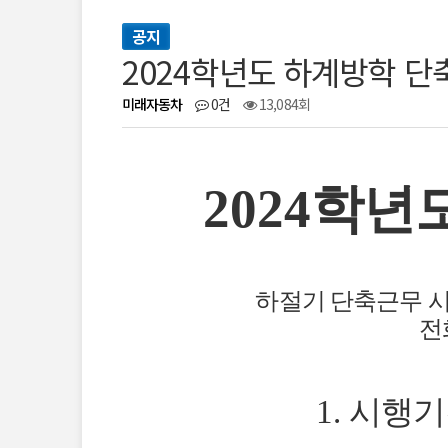
공지
2024학년도 하계방학 단
미래자동차
0건
13,084회
2024
학년도
하절기 단축근무 
전
1.
시행