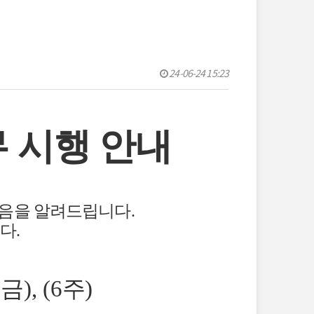
24-06-24 15:23
 시행 안내
었음을 알려드립니다
.
니다
.
9(금
), (6
주
)