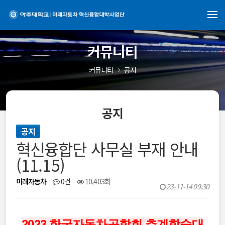
커뮤니티
커뮤니티
공지
공지
공지
혁신융합단 사무실 부재 안내
(11.15)
미래자동차
0건
10,403회
23-11-14 09:30
2023 한국자동차공학회 추계학술대