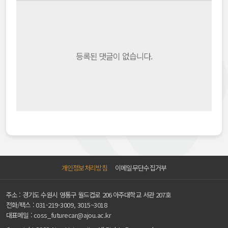
등록된 댓글이 없습니다.
개인정보처리방침
이메일무단수집거부
주소 : 경기도 수원시 영통구 월드컵로 206 아주대학교 서관 207호
전화/팩스 :
031-219-3009, 3015~3018
대표메일 :
coss_futurecar@ajou.ac.kr