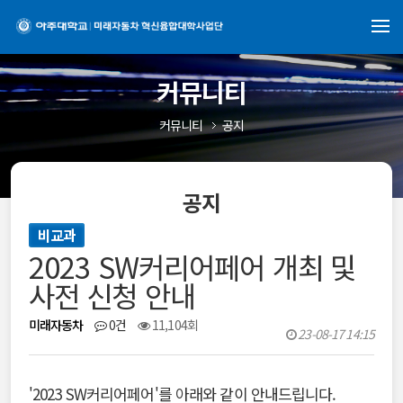
커뮤니티
커뮤니티
공지
공지
비교과
2023 SW커리어페어 개최 및
사전 신청 안내
미래자동차
0건
11,104회
23-08-17 14:15
'2023 SW커리어페어'를 아래와 같이 안내드립니다.