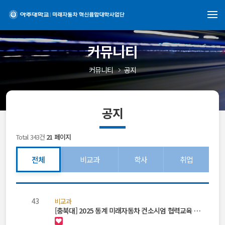
커뮤니티
커뮤니티
공지
공지
Total 343건
21 페이지
전체
비교과
학사
취업
공
지
43
비교과
사
[충북대] 2025 동계 미래자동차 컨소시엄 협력교육 …
항
목