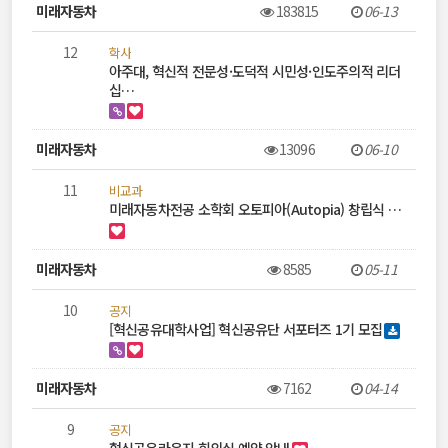
록
미래자동차
183815
06-13
12
학사
아주대, 혁신적 전문성·도덕적 시민성·인도주의적 리더
십…
미래자동차
13096
06-10
11
비교과
미래자동차전공 소학회 오토피아(Autopia) 창립식 …
미래자동차
8585
05-11
10
공지
[혁신공유대학사업] 혁신공유단 서포터즈 1기 모집
미래자동차
7162
04-14
9
공지