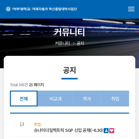
커뮤니티
커뮤니티
공지
공지
Total 343건
23 페이지
전체
비교과
학사
취업
공
지
13
취업
사
슈나이더일렉트릭 SGP 신입 공채(~6.30)
항
목