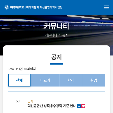
커뮤니티
커뮤니티
공지
공지
Total 343건
20 페이지
전체
비교과
학사
취업
공
지
58
공지
사
혁신융합단 성적우수장학 기준 안내
항
목