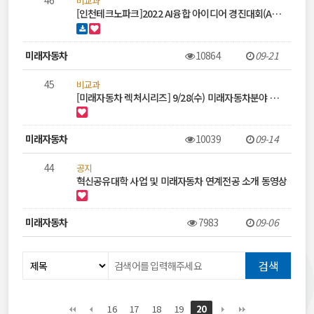
46
비교과
[인천테크노파크]2022 AI융합 아이디어 경진대회(A…
미래자동차
10864
09-21
45
비교과
[미래자동차 렉처시리즈] 9/28(수) 미래자동차분야 …
미래자동차
10039
09-14
44
공지
혁신공유대학 사업 및 미래자동차 연계전공 소개 동영상
미래자동차
7983
09-06
16
17
18
19
20